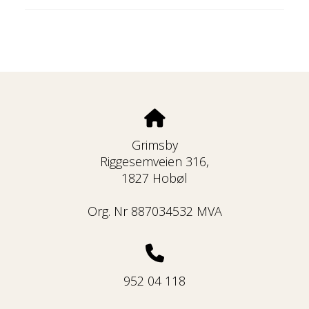
Grimsby
Riggesemveien 316,
1827 Hobøl
Org. Nr 887034532 MVA
952 04 118