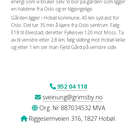
energi som vi bruker selv. Vi bor på gården som ligger
en halvtime fra Oslo og er tilgjengelige.
Gården ligger i Hobøl kommune, 45 km syd-øst for
Oslo. Det tar 35 min å kjøre fra Oslo sentrum. Følg
E18 til Elvestad, deretter Fylkesvei 120 mot Moss. Ta
av til venstre etter 2,8 km, følg skilting mot Hobøl kirke
og etter 1 km ser man Fjeld Gård på venstre side.
952 04 118
sveinung@grimsby.no
Org. Nr 887034532 MVA
Riggesemveien 316, 1827 Hobøl.